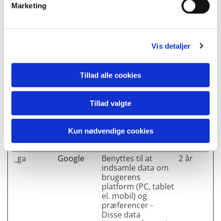
hjemmesiden.
Marketing
CookieCon
Cookiebot
Gemmer
1 år
sent
brugerens cookie-
samtykke-tilstand
for det aktuelle
Vis detaljer
domæne.
Tillad alle cookies
Statistik (2)
Statistiske cookies giver hjemmesideejere indsigt i
Tillad valgte
brugernes interaktion med hjemmesiden, ved at
indsamle og rapportere oplysninger anonymt.
Kun nødvendige cookies
Maksimal
Navn
Udbyder
Formål
opbevaring
_ga
Google
Benyttes til at
2 år
indsamle data om
brugerens
platform (PC, tablet
el. mobil) og
præferencer -
Disse data