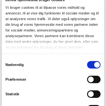
Ændring af dit samtykke
Vi bruger cookies til at tilpasse vores indhold og
Cookiedeklarationen er sidst opdateret d. 18/07/2026
annoncer, til at vise dig funktioner til sociale medier og til
af
Cookiebot
:
at analysere vores trafik. Vi deler også oplysninger om
Nødvendig (3)
din brug af vores hjemmeside med vores partnere inden
Nødvendige cookies hjælper med at gøre en
for sociale medier, annonceringspartnere og
hjemmeside brugbar ved at aktivere grundlæggende
analysepartnere. Vores partnere kan kombinere disse
funktioner såsom side-navigation og adgang til sikre
data med andre oplysninger, du har givet dem, eller som
områder af hjemmesiden. Hjemmesiden kan ikke
fungere ordentligt uden disse cookies.
de har indsamlet fra din brug af deres tjenester.
Maksimal
Navn
Udbyder
Formål
opbevaring
Samtykkevalg
Nødvendig
__cf_bm
hcaptcha.
Benyttes til at
1 dag
[x2]
com
bestemme, om
site-
brugeren er en
Præferencer
assets.cdn
virkelig person eller
mns.com
en software-robot -
Dette muliggør
skabelsen af valide
Statistik
rapporter om
brugen af