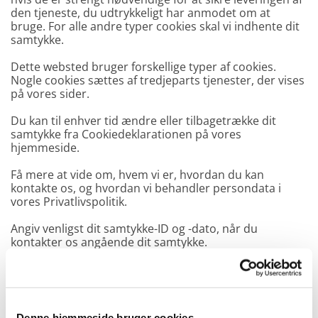
den tjeneste, du udtrykkeligt har anmodet om at
bruge. For alle andre typer cookies skal vi indhente dit
samtykke.
Dette websted bruger forskellige typer af cookies.
Nogle cookies sættes af tredjeparts tjenester, der vises
på vores sider.
Du kan til enhver tid ændre eller tilbagetrække dit
samtykke fra Cookiedeklarationen på vores
hjemmeside.
Få mere at vide om, hvem vi er, hvordan du kan
kontakte os, og hvordan vi behandler persondata i
vores Privatlivspolitik.
Angiv venligst dit samtykke-ID og -dato, når du
kontakter os angående dit samtykke.
Dit samtykke gælder for følgende domæner:
www.skiffardvognmandsforretning.dk
Din aktuelle tilstand: Afvis.
Denne hjemmeside bruger cookies